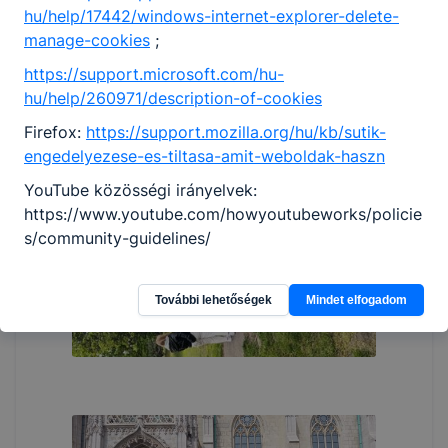
hu/help/17442/windows-internet-explorer-delete-
manage-cookies
;
https://support.microsoft.com/hu-
hu/help/260971/description-of-cookies
Firefox:
https://support.mozilla.org/hu/kb/sutik-
engedelyezese-es-tiltasa-amit-weboldak-haszn
YouTube közösségi irányelvek:
https://www.youtube.com/howyoutubeworks/policie
s/community-guidelines/
További lehetőségek
Mindet elfogadom