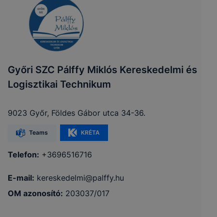
Győri SZC Pálffy Miklós Kereskedelmi és
Logisztikai Technikum
9023 Győr, Földes Gábor utca 34-36.
Teams
KRÉTA
Telefon:
+3696516716
E-mail:
kereskedelmi@palffy.hu
OM azonosító:
203037/017