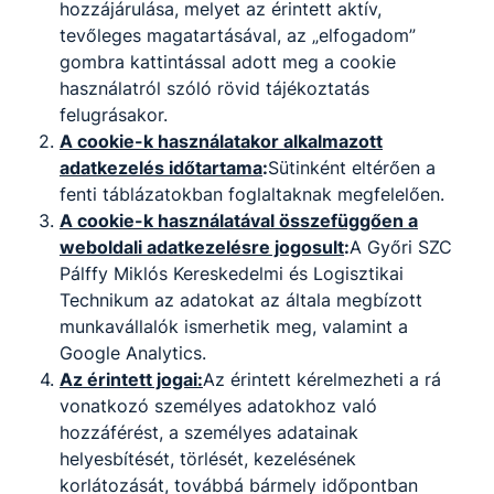
hozzájárulása, melyet az érintett aktív,
tevőleges magatartásával, az „elfogadom”
gombra kattintással adott meg a cookie
használatról szóló rövid tájékoztatás
felugrásakor.
A cookie-k használatakor alkalmazott
adatkezelés időtartama
:
Sütinként eltérően a
fenti táblázatokban foglaltaknak megfelelően.
A cookie-k használatával összefüggően a
weboldali adatkezelésre jogosult
:
A Győri SZC
Pálffy Miklós Kereskedelmi és Logisztikai
Technikum az adatokat az általa megbízott
munkavállalók ismerhetik meg, valamint a
Google Analytics.
Az érintett jogai:
Az érintett kérelmezheti a rá
vonatkozó személyes adatokhoz való
hozzáférést, a személyes adatainak
helyesbítését, törlését, kezelésének
korlátozását, továbbá bármely időpontban