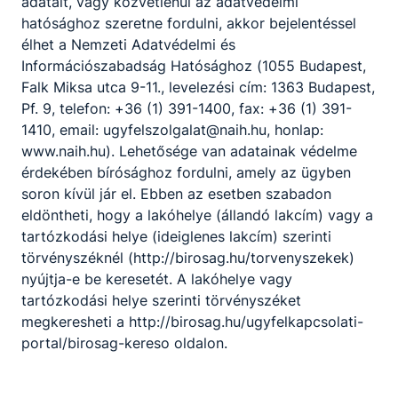
adatait, vagy közvetlenül az adatvédelmi
hatósághoz szeretne fordulni, akkor bejelentéssel
élhet a Nemzeti Adatvédelmi és
Információszabadság Hatósághoz (1055 Budapest,
Falk Miksa utca 9-11., levelezési cím: 1363 Budapest,
Pf. 9, telefon: +36 (1) 391-1400, fax: +36 (1) 391-
1410, email: ugyfelszolgalat@naih.hu, honlap:
www.naih.hu). Lehetősége van adatainak védelme
érdekében bírósághoz fordulni, amely az ügyben
soron kívül jár el. Ebben az esetben szabadon
eldöntheti, hogy a lakóhelye (állandó lakcím) vagy a
tartózkodási helye (ideiglenes lakcím) szerinti
törvényszéknél (http://birosag.hu/torvenyszekek)
nyújtja-e be keresetét. A lakóhelye vagy
tartózkodási helye szerinti törvényszéket
megkeresheti a http://birosag.hu/ugyfelkapcsolati-
portal/birosag-kereso oldalon.