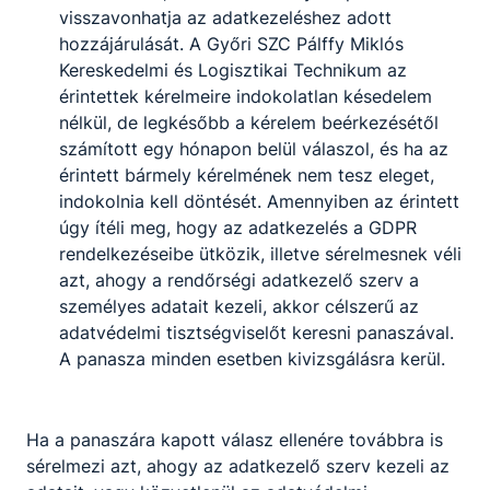
visszavonhatja az adatkezeléshez adott
hozzájárulását. A Győri SZC Pálffy Miklós
Kereskedelmi és Logisztikai Technikum az
érintettek kérelmeire indokolatlan késedelem
nélkül, de legkésőbb a kérelem beérkezésétől
számított egy hónapon belül válaszol, és ha az
érintett bármely kérelmének nem tesz eleget,
indokolnia kell döntését. Amennyiben az érintett
úgy ítéli meg, hogy az adatkezelés a GDPR
rendelkezéseibe ütközik, illetve sérelmesnek véli
azt, ahogy a rendőrségi adatkezelő szerv a
személyes adatait kezeli, akkor célszerű az
adatvédelmi tisztségviselőt keresni panaszával.
A panasza minden esetben kivizsgálásra kerül.
Ha a panaszára kapott válasz ellenére továbbra is
sérelmezi azt, ahogy az adatkezelő szerv kezeli az