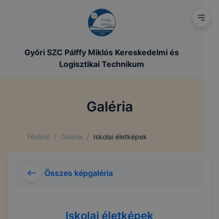
Győri SZC Pálffy Miklós Kereskedelmi és
Logisztikai Technikum
Galéria
/
/
Főoldal
Galéria
Iskolai életképek
Összes képgaléria
Iskolai életképek