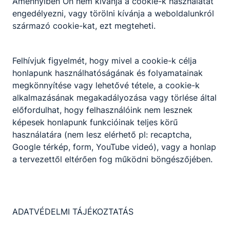
Amennyiben Ön nem kívánja a cookie-k használatát
engedélyezni, vagy törölni kívánja a weboldalunkról
származó cookie-kat, ezt megteheti.
Felhívjuk figyelmét, hogy mivel a cookie-k célja
honlapunk használhatóságának és folyamatainak
megkönnyítése vagy lehetővé tétele, a cookie-k
alkalmazásának megakadályozása vagy törlése által
előfordulhat, hogy felhasználóink nem lesznek
képesek honlapunk funkcióinak teljes körű
használatára (nem lesz elérhető pl: recaptcha,
Google térkép, form, YouTube videó), vagy a honlap
a tervezettől eltérően fog működni böngészőjében.
ADATVÉDELMI TÁJÉKOZTATÁS