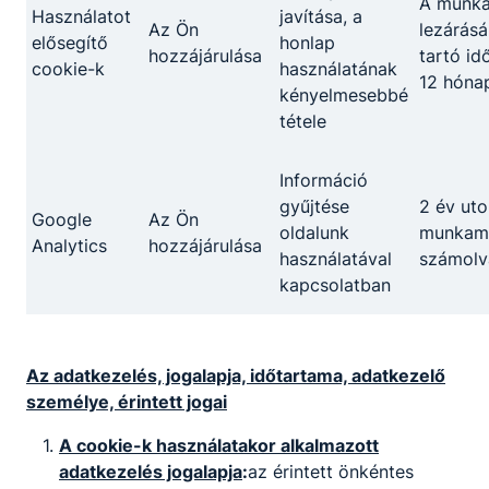
A munk
Használatot
javítása, a
Az Ön
lezárásá
elősegítő
honlap
hozzájárulása
tartó id
cookie-k
használatának
12 hóna
kényelmesebbé
tétele
Információ
gyűjtése
2 év uto
Google
Az Ön
oldalunk
munkame
Analytics
hozzájárulása
használatával
számolv
kapcsolatban
Az adatkezelés, jogalapja, időtartama, adatkezelő
személye, érintett jogai
A cookie-k használatakor alkalmazott
adatkezelés jogalapja
:
az érintett önkéntes