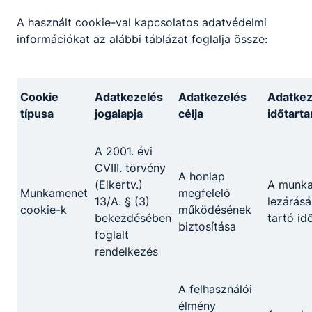
A használt cookie-val kapcsolatos adatvédelmi
információkat az alábbi táblázat foglalja össze:
Cookie
Adatkezelés
Adatkezelés
Adatkez
típusa
jogalapja
célja
időtart
A 2001. évi
CVIII. törvény
A honlap
(Elkertv.)
A munk
Munkamenet
megfelelő
13/A. § (3)
lezárásá
cookie-k
működésének
bekezdésében
tartó id
biztosítása
foglalt
rendelkezés
A felhasználói
élmény