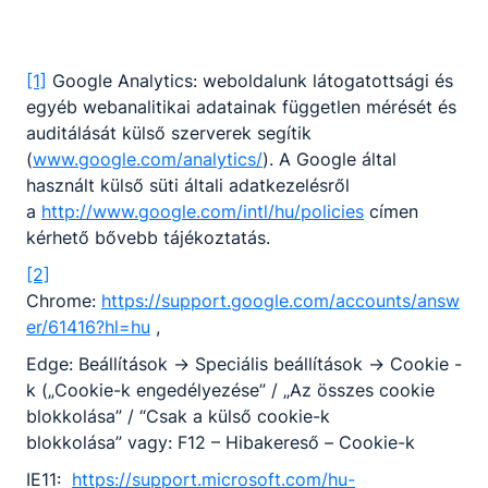
[1]
Google Analytics: weboldalunk látogatottsági és
egyéb webanalitikai adatainak független mérését és
auditálását külső szerverek segítik
(
www.google.com/analytics/
). A Google által
használt külső süti általi adatkezelésről
a
http://www.google.com/intl/hu/policies
címen
kérhető bővebb tájékoztatás.
[2]
Chrome:
https://support.google.com/accounts/answ
er/61416?hl=hu
,
Edge: Beállítások -> Speciális beállítások -> Cookie -
k („Cookie-k engedélyezése” / „Az összes cookie
blokkolása” / “Csak a külső cookie-k
blokkolása” vagy: F12 – Hibakereső – Cookie-k
IE11:
https://support.microsoft.com/hu-