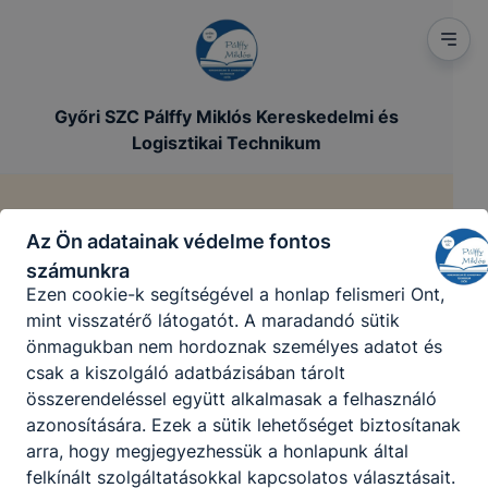
számítógépéről.
Ezen cookie-k alkalmazása nélkül nem tudjuk
garantálni Önnek honlapunk használatát.
Győri SZC Pálffy Miklós Kereskedelmi és
Használatot elősegítő “maradandó sütik” persistent
Logisztikai Technikum
cookie-k
A “maradandó sütik” (persistent cookie) a honlap
Impresszum
elhagyását követően is tárolódnak a számítógépen,
Az Ön adatainak védelme fontos
notebookon vagy mobileszközön.
számunkra
Ezen cookie-k segítségével a honlap felismeri Önt,
/
Főoldal
Impresszum
mint visszatérő látogatót. A maradandó sütik
önmagukban nem hordoznak személyes adatot és
csak a kiszolgáló adatbázisában tárolt
összerendeléssel együtt alkalmasak a felhasználó
azonosítására. Ezek a sütik lehetőséget biztosítanak
arra, hogy megjegyezhessük a honlapunk által
felkínált szolgáltatásokkal kapcsolatos választásait.