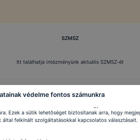
-k érvényességi ideje kizárólag az Ön aktuális látogatásár
 a munkamenet végeztével, illetve a böngésző bezárásával
utomatikusan törlődnek a számítógépéről.
e-k alkalmazása nélkül nem tudjuk garantálni Önnek honla
SZMSZ
.
 elősegítő “maradandó sütik” persistent cookie-k
Itt találhatja intézményünk aktuális SZMSZ-ét
ó sütik” (persistent cookie) a honlap elhagyását követően
 a számítógépen, notebookon vagy mobileszközön.
-k segítségével a honlap felismeri Önt, mint visszatérő lát
atainak védelme fontos számunkra
sütik önmagukban nem hordoznak személyes adatot és cs
adatbázisában tárolt összerendeléssel együtt alkalmasak a 
ra. Ezek a sütik lehetőséget biztosítanak arra, hogy megj
 által felkínált szolgáltatásokkal kapcsolatos választásait.