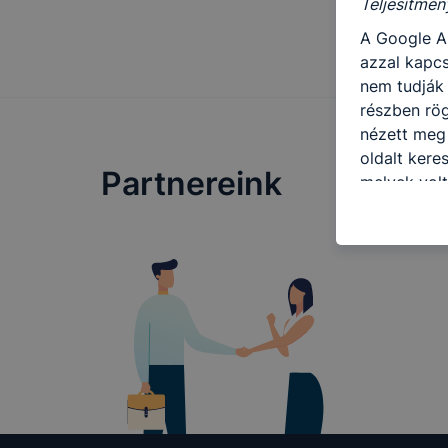
Teljesítmén
A Google A
azzal kapcs
nem tudják 
részben rög
nézett meg 
oldalt kere
Partnereink
melyek volt
a felhaszná
Hogyan elle
Minden mo
változtatás
a cookie-k
a cookie-k 