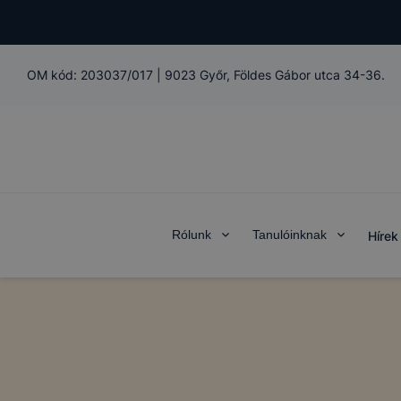
A Győri SZC
kat és mire
OM kód:
203037/017
|
9023 Győr, Földes Gábor utca 34-36.
A Győri SZC
következő c
➢ informáci
annak felmé
leginkább, 
élményt, ha
Rólunk
Tanulóinknak
Hírek
➢ honlap fe
Feltétlenül
Ezek a coo
honlapunkat
oldalakon 