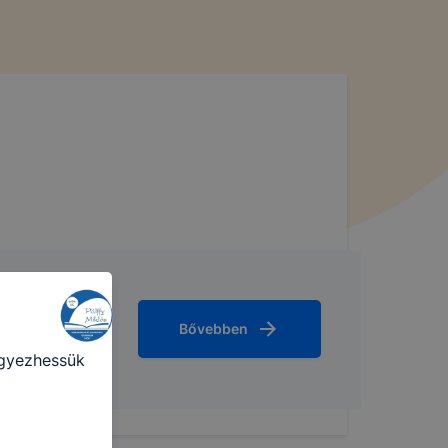
a
 ezek a
punk
 is
ogatót. A
ak a
Bővebben
felhasználó
egyezhessük