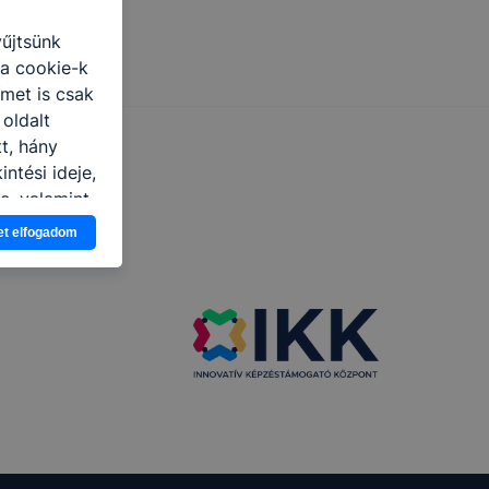
yűjtsünk
 a cookie-k
ímet is csak
 oldalt
t, hány
ntési ideje,
e, valamint
et elfogadom
 elfogadja
em kívánja
nkról