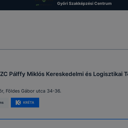
Győri Szakképzési Centrum
okie-kat, ezt megteheti.
igyelmét, hogy mivel a cookie-k célja honlapunk használha
nak megkönnyítése vagy lehetővé tétele, a cookie-k alkal
zása vagy törlése által előfordulhat, hogy felhasználóink
esek honlapunk funkcióinak teljes körű használatára (nem 
: recaptcha, Google térkép, form, YouTube videó), vagy a h
 eltérően fog működni böngészőjében.
ZC Pálffy Miklós Kereskedelmi és Logisztikai
LMI TÁJÉKOZTATÁS
r, Földes Gábor utca 34-36.
ms
KRÉTA
cookie-val kapcsolatos adatvédelmi információkat az alább
ze: