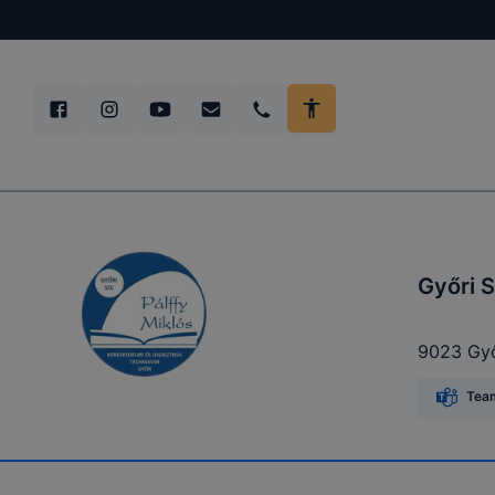
származó co
Felhívjuk f
folyamatai
megakadályo
lesznek kép
elérhető pl
tervezettől
Győri S
ADATVÉDE
9023 Győ
Tea
A használt 
foglalja öss