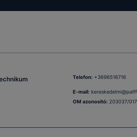
tóságának és
mazásának
 nem
lesz
onlap a
Telefon:
+3696516716
 Technikum
E-mail:
kereskedelmi@palff
OM azonosító:
203037/017
i táblázat