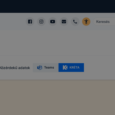
en cookie-
okie-kat a
lapot -
álja
használói
Közérdekű adatok
Teams
KRÉTA
sék
adott