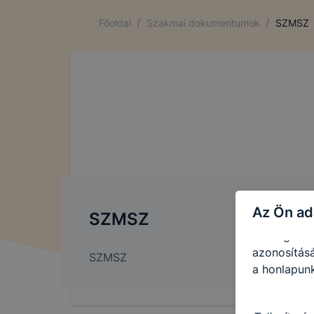
Ezen cookie
/
/
Főoldal
Szakmai dokumentumok
SZMSZ
vonatkozik,
cookie-k a
Ezen cooki
használatát
Használatot
A “maradand
tárolódnak
Ezen cookie
Az Ön ad
SZMSZ
maradandó 
kiszolgáló 
azonosításá
SZMSZ
a honlapunk