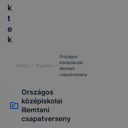
k
t
e
k
Országos
középiskolai
/
/
Főoldal
Projektek
illemtani
csapatverseny
Országos
középiskolai
illemtani
csapatverseny